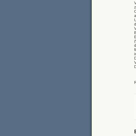
z
O
a
d
V
B
E
(
f
i
D
V
D
R