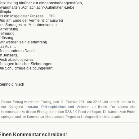
Verzückung hinüber zur einbahnstraßengemäßen,
wanghaften „Ach,ach,ach“-Automaten-Liebe
limpia-
ls ein losgelöster Prozess … ?!?!
Und am Ende der Vermeintlichausweg
es Sprunges mit Mitnahmeversuch:
ernichtung,
efreiung,
rlösung,
Wir werden es nie erfahren!)
das Aus …
ür ein anderes Dasein
m Jenseits.
och absolut gewiss:
ersagen irdischer Sicherungen.
ie Schuldfrage bleibt ungeklärt.
einhold Nisch
Dieser Eintrag wurde am Freitag, den 11. Februar 2011 um 22:43 Uhr erstellt und ist in
der Kategorie
Literatur
,
Philosophisches und Visionen
zu finden. Du kannst die
Kommentare zu diesen Eintrag durch den
RSS 2.0
Feed verfolgen. Du kannst zum Ende
springen und ein Kommentar hinterlassen. Pingen ist im Augenblick nicht erlaubt.
Einen Kommentar schreiben: