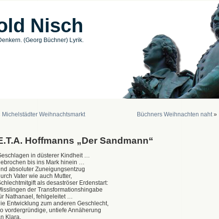
old Nisch
enkern. (Georg Büchner) Lyrik.
«
Michelstädter Weihnachtsmarkt
Büchners Weihnachten naht
»
E.T.A. Hoffmanns „Der Sandmann“
eschlagen in düsterer Kindheit …
ebrochen bis ins Mark hinein …
nd absoluter Zuneigungsentzug
urch Vater wie auch Mutter,
chlechtmitgift als desaströser Erdenstart:
isslingen der Transformationshingabe
ür Nathanael, fehlgeleitet …
ie Entwicklung zum anderen Geschlecht,
o vordergründige, untiefe Annäherung
n Klara,