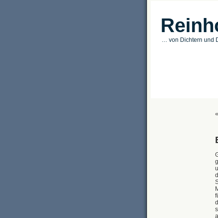
Reinh
… von Dichtern und D
G
g
u
d
S
M
f
d
s
a