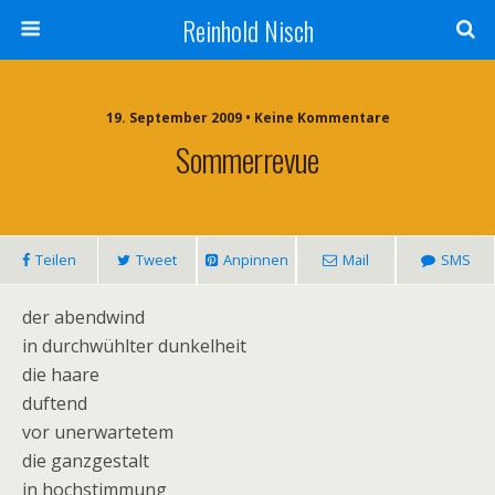
Reinhold Nisch
19. September 2009 • Keine Kommentare
Sommerrevue
Teilen
Tweet
Anpinnen
Mail
SMS
der abendwind
in durchwühlter dunkelheit
die haare
duftend
vor unerwartetem
die ganzgestalt
in hochstimmung