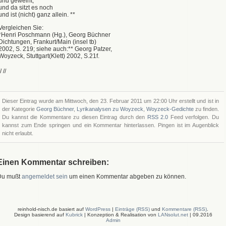
und geweint,
und da sitzt es noch
und ist (nicht) ganz allein. **
Vergleichen Sie:
*Henri Poschmann (Hg.), Georg Büchner
Dichtungen, Frankurt/Main (insel tb)
2002, S. 219; siehe auch:** Georg Patzer,
Woyzeck, Stuttgart(Klett) 2002, S.21f.
/ //
Dieser Eintrag wurde am Mittwoch, den 23. Februar 2011 um 22:00 Uhr erstellt und ist in
der Kategorie
Georg Büchner
,
Lyrikanalysen zu Woyzeck
,
Woyzeck-Gedichte
zu finden.
Du kannst die Kommentare zu diesen Eintrag durch den
RSS 2.0
Feed verfolgen. Du
kannst zum Ende springen und ein Kommentar hinterlassen. Pingen ist im Augenblick
nicht erlaubt.
Einen Kommentar schreiben:
Du mußt
angemeldet sein
um einen Kommentar abgeben zu können.
reinhold-nisch.de basiert auf
WordPress
|
Einträge (RSS)
und
Kommentare (RSS)
.
Design basierend auf
Kubrick
| Konzeption & Realisation von
LANsolut.net
| 09.2016
Admin