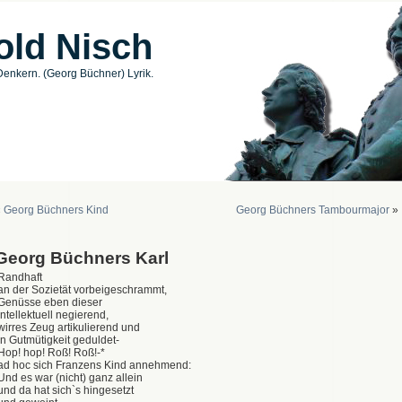
old Nisch
enkern. (Georg Büchner) Lyrik.
«
Georg Büchners Kind
Georg Büchners Tambourmajor
»
Georg Büchners Karl
Randhaft
an der Sozietät vorbeigeschrammt,
Genüsse eben dieser
intellektuell negierend,
wirres Zeug artikulierend und
in Gutmütigkeit geduldet-
Hop! hop! Roß! Roß!-*
ad hoc sich Franzens Kind annehmend:
Und es war (nicht) ganz allein
und da hat sich`s hingesetzt