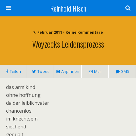
Reinhold Nisch
7. Februar 2011 • Keine Kommentare
Woyzecks Leidensprozess
Teilen
Tweet
Anpinnen
Mail
SMS
das arm`kind
ohne hoffnung
da der leiblichvater
chancenlos
im knechtsein
siechend
gequält