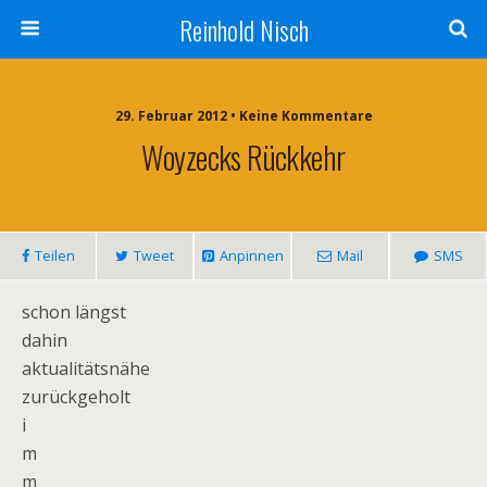
Reinhold Nisch
29. Februar 2012 • Keine Kommentare
Woyzecks Rückkehr
Teilen
Tweet
Anpinnen
Mail
SMS
schon längst
dahin
aktualitätsnähe
zurückgeholt
i
m
m