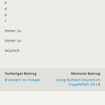
e
d
e
r
immer zu
immer zu
woyzeck
Vorheriger Beitrag
Nächster Beitrag
Vorwärts Ins Frühjahr
Georg Büchners Woyzeck Im
Doppeleffekt 2012