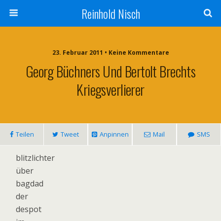
Reinhold Nisch
23. Februar 2011 • Keine Kommentare
Georg Büchners Und Bertolt Brechts
Kriegsverlierer
Teilen
Tweet
Anpinnen
Mail
SMS
blitzlichter
über
bagdad
der
despot