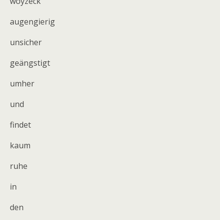
woyzeck
augengierig
unsicher
geängstigt
umher
und
findet
kaum
ruhe
in
den