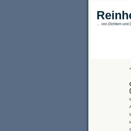
Reinh
… von Dichtern und D
W
A
W
I