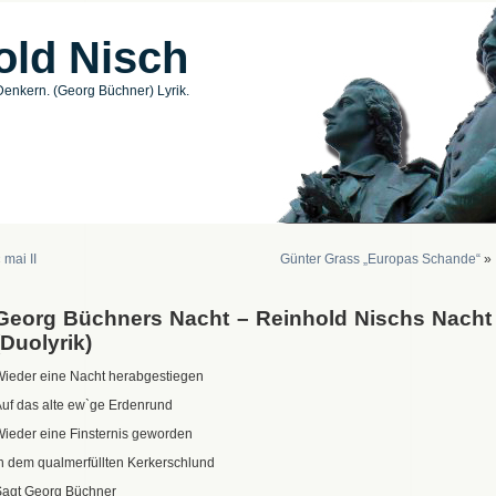
old Nisch
enkern. (Georg Büchner) Lyrik.
«
mai II
Günter Grass „Europas Schande“
»
Georg Büchners Nacht – Reinhold Nischs Nacht
(Duolyrik)
ieder eine Nacht herabgestiegen
uf das alte ew`ge Erdenrund
ieder eine Finsternis geworden
n dem qualmerfüllten Kerkerschlund
Sagt Georg Büchner