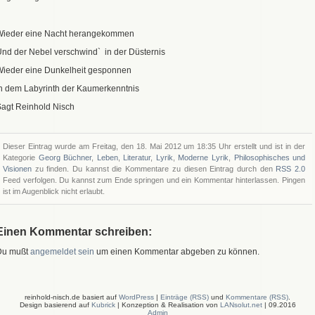
Wieder eine Nacht herangekommen
nd der Nebel verschwind` in der Düsternis
Wieder eine Dunkelheit gesponnen
n dem Labyrinth der Kaumerkenntnis
agt Reinhold Nisch
Dieser Eintrag wurde am Freitag, den 18. Mai 2012 um 18:35 Uhr erstellt und ist in der
Kategorie
Georg Büchner
,
Leben
,
Literatur
,
Lyrik
,
Moderne Lyrik
,
Philosophisches und
Visionen
zu finden. Du kannst die Kommentare zu diesen Eintrag durch den
RSS 2.0
Feed verfolgen. Du kannst zum Ende springen und ein Kommentar hinterlassen. Pingen
ist im Augenblick nicht erlaubt.
Einen Kommentar schreiben:
Du mußt
angemeldet sein
um einen Kommentar abgeben zu können.
reinhold-nisch.de basiert auf
WordPress
|
Einträge (RSS)
und
Kommentare (RSS)
.
Design basierend auf
Kubrick
| Konzeption & Realisation von
LANsolut.net
| 09.2016
Admin