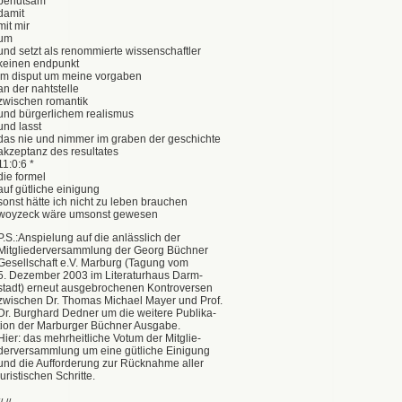
behutsam
damit
mit mir
um
und setzt als renommierte wissenschaftler
keinen endpunkt
im disput um meine vorgaben
an der nahtstelle
zwischen romantik
und bürgerlichem realismus
und lasst
das nie und nimmer im graben der geschichte
akzeptanz des resultates
11:0:6 *
die formel
auf gütliche einigung
sonst hätte ich nicht zu leben brauchen
woyzeck wäre umsonst gewesen
P.S.:Anspielung auf die anlässlich der
Mitgliederversammlung der Georg Büchner
Gesellschaft e.V. Marburg (Tagung vom
5. Dezember 2003 im Literaturhaus Darm-
stadt) erneut ausgebrochenen Kontroversen
zwischen Dr. Thomas Michael Mayer und Prof.
Dr. Burghard Dedner um die weitere Publika-
tion der Marburger Büchner Ausgabe.
Hier: das mehrheitliche Votum der Mitglie-
derversammlung um eine gütliche Einigung
und die Aufforderung zur Rücknahme aller
juristischen Schritte.