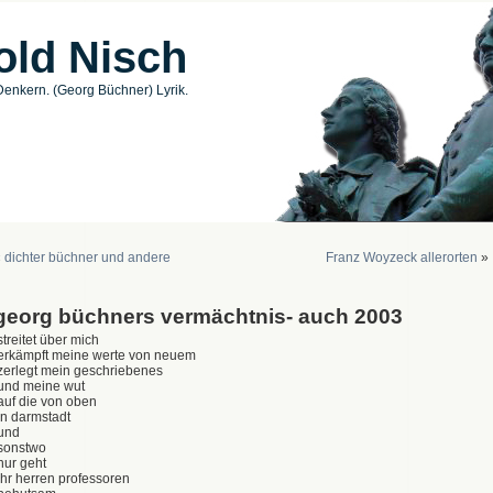
old Nisch
enkern. (Georg Büchner) Lyrik.
«
dichter büchner und andere
Franz Woyzeck allerorten
»
georg büchners vermächtnis- auch 2003
streitet über mich
erkämpft meine werte von neuem
zerlegt mein geschriebenes
und meine wut
auf die von oben
in darmstadt
und
sonstwo
nur geht
ihr herren professoren