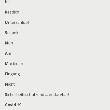
I
m
R
estlich
U
nterschlupf
S
uspekt
N
un
A
m
M
orbiden
E
ingang
N
icht
S
icherheitsschützend … entlarvbar!
Covid 19