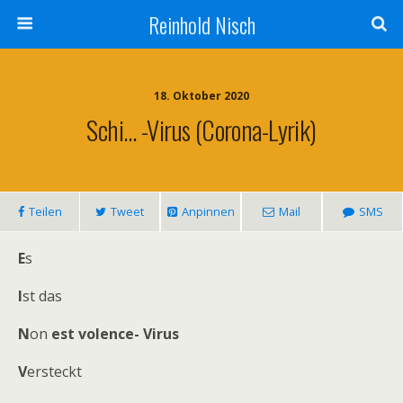
Reinhold Nisch
18. Oktober 2020
Schi… -Virus (Corona-Lyrik)
Teilen
Tweet
Anpinnen
Mail
SMS
E
s
I
st das
N
on
est volence- Virus
V
ersteckt