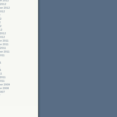
r 2012
 2012
er 2012
2012
2
12
2
12
12
 2012
2012
r 2011
r 2011
 2011
er 2011
2011
1
1
1
11
11
 2011
2011
er 2009
r 2008
2007
7