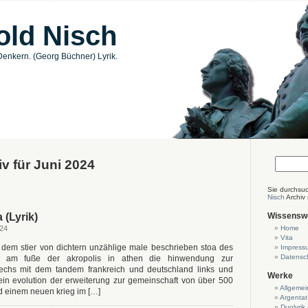
old Nisch
enkern. (Georg Büchner) Lyrik.
v für Juni 2024
Sie durchsu
Nisch
Archiv
(Lyrik)
Wissensw
024
Home
Vita
dem stier von dichtern unzählige male beschrieben stoa des
Impress
Datensc
le am fuße der akropolis in athen die hinwendung zur
echs mit dem tandem frankreich und deutschland links und
Werke
ein evolution der erweiterung zur gemeinschaft von über 500
Allgemei
nd einem neuen krieg im […]
Argentat
Duolyrik