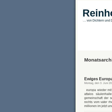
Reinh
… von Dichtern und D
Monatsarchi
Ewiges Europa 
Montag, den 3. Juni 2
europa wieder mit 
attalos säulenhal
gemeinschaft der s
rechts vom vater rh
millionen im jetzt u