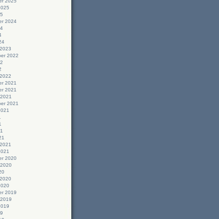
r 2025
2025
25
r 2024
24
4
24
 2023
er 2022
22
2
 2022
r 2021
r 2021
 2021
er 2021
2021
1
1
21
21
 2021
2021
r 2020
 2020
20
 2020
2020
r 2019
 2019
2019
19