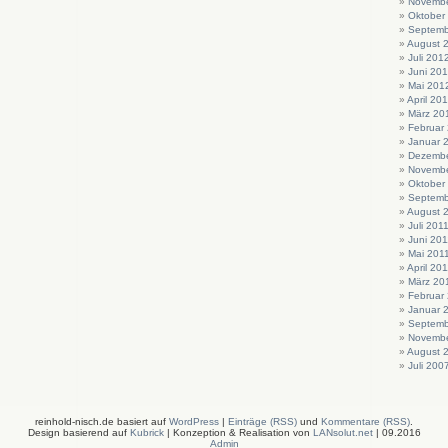
Novembe
Oktober
Septemb
August 
Juli 201
Juni 20
Mai 201
April 20
März 20
Februar
Januar 
Dezembe
Novembe
Oktober
Septemb
August 
Juli 201
Juni 201
Mai 201
April 20
März 20
Februar
Januar 
Septemb
Novembe
August 
Juli 200
reinhold-nisch.de basiert auf
WordPress
|
Einträge (RSS)
und
Kommentare (RSS)
.
Design basierend auf
Kubrick
| Konzeption & Realisation von
LANsolut.net
| 09.2016
Admin