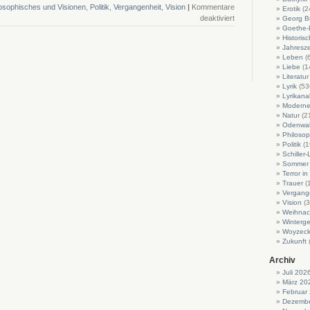
losophisches und Visionen
,
Politik
,
Vergangenheit
,
Vision
|
Kommentare
Erotik
(2
für
deaktiviert
Georg B
Ewiges
Goethe-L
Historis
Europa
Jahresze
(Lyrik)
Leben
(
Liebe
(1
Literatur
Lyrik
(53
Lyrikan
Moderne 
Natur
(2
Odenwa
Philosop
Politik
(1
Schiller-
Sommer
Terror i
Trauer
(
Vergang
Vision
(3
Weihnac
Winterge
Woyzeck
Zukunft
Archiv
Juli 202
März 20
Februar
Dezembe