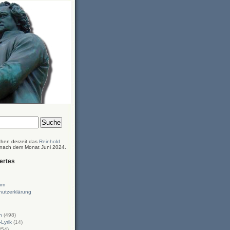
chen derzeit das
Reinhold
 nach dem Monat Juni 2024.
ertes
um
hutzerklärung
n
(498)
-Lyrik
(14)
(54)