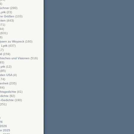
4)
üchner
(290)
yrik
(23)
che Größen
(103)
iten
(443)
671)
44)
(631)
6)
alysen zu Woyzeck
(160)
Lyrik
(437)
17)
ld
(159)
hisches und Visionen
(516)
93)
Lyrik
(12)
(85)
n den USA
(4)
174)
enheit
(235)
64)
htsgedichte
(41)
dichte
(92)
-Gedichte
(190)
(251)
6
26
 2026
r 2025