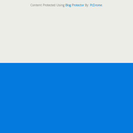
Content Protected Using
Blog Protector
By:
PcDrome
.