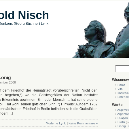
old Nisch
enkern. (Georg Büchner) Lyrik.
König
Wissensw
vember 2008
Home
Vita
 dem Friedhof der Heimatstadt vorüberschreiten. Nicht den
Impress
en begehen,*) wo die Geistesgrößen der Nation bestattet
Datensc
e Erkenntnis gewinnen: Ein jeder Mensch … hat seine eigene
oll. Hat wohl seinen göttlichen Sinn. *) Hinweis: Auf dem 1762
Werke
nstädtischen Friedhof in Berlin befinden sich die Grabstätten
Allgemei
nder […]
Argentat
Duolyrik
Erotik
(2
Moderne Lyrik
|
Keine Kommentare »
Georg B