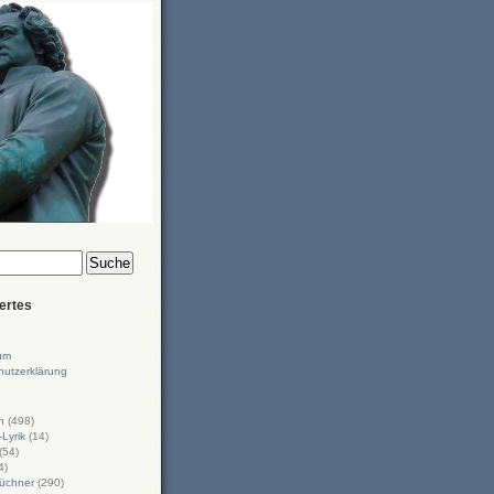
ertes
um
hutzerklärung
n
(498)
-Lyrik
(14)
(54)
4)
üchner
(290)