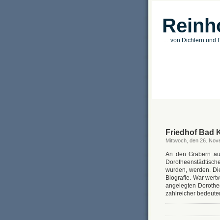
Reinh
… von Dichtern und D
Friedhof Bad 
Mittwoch, den 26. No
An den Gräbern auf
Dorotheenstädtisch
wurden, werden. Di
Biografie. War wertv
angelegten Dorothee
zahlreicher bedeute