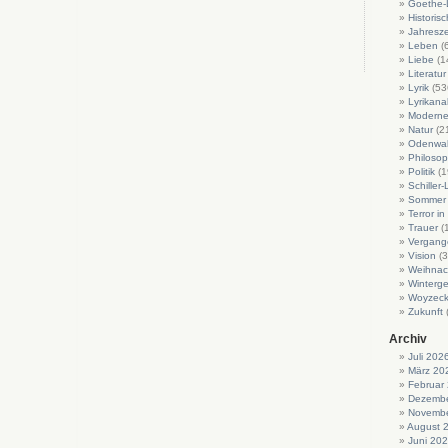
Goethe-L
Historis
Jahresze
Leben
(
Liebe
(1
Literatur
Lyrik
(53
Lyrikan
Moderne 
Natur
(2
Odenwa
Philosop
Politik
(1
Schiller-
Sommer
Terror i
Trauer
(
Vergang
Vision
(3
Weihnac
Winterge
Woyzeck
Zukunft
Archiv
Juli 202
März 20
Februar
Dezembe
Novembe
August 
Juni 20