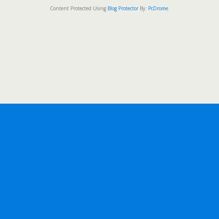
Content Protected Using
Blog Protector
By:
PcDrome
.