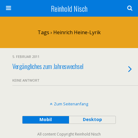
Reinhold Nisch
Tags › Heinrich Heine-Lyrik
5. FEBRUAR 2011
Vergängliches zum Jahreswechsel
KEINE ANTWORT
Zum Seitenanfang
Mobil
Desktop
All content Copyright Reinhold Nisch