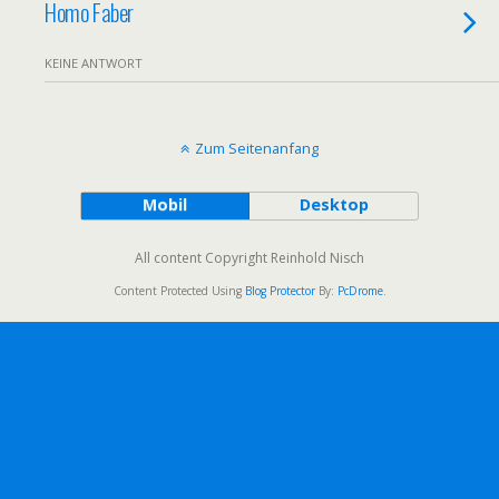
Homo Faber
KEINE ANTWORT
Zum Seitenanfang
Mobil
Desktop
All content Copyright Reinhold Nisch
Content Protected Using
Blog Protector
By:
PcDrome
.