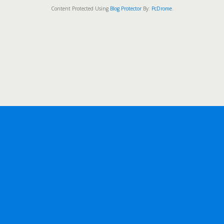
Content Protected Using
Blog Protector
By:
PcDrome
.