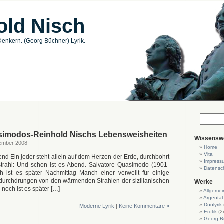
old Nisch
enkern. (Georg Büchner) Lyrik.
simodos-Reinhold Nischs Lebensweisheiten
Wissensw
vember 2008
Home
Vita
end Ein jeder steht allein auf dem Herzen der Erde, durchbohrt
Impress
rahl: Und schon ist es Abend. Salvatore Quasimodo (1901-
Datensc
st es später Nachmittag Manch einer verweilt für einige
 durchdrungen von den wärmenden Strahlen der sizilianischen
Werke
noch ist es später […]
Allgemei
Argentat
Duolyrik
Moderne Lyrik
|
Keine Kommentare »
Erotik
(2
Georg B