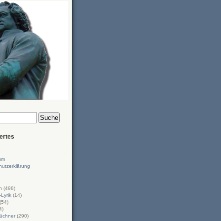
ertes
um
hutzerklärung
n
(498)
-Lyrik
(14)
(54)
4)
üchner
(290)