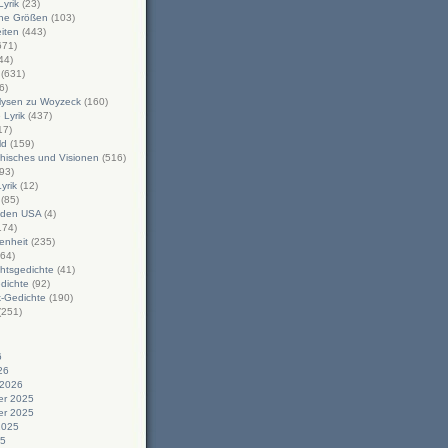
yrik
(23)
che Größen
(103)
iten
(443)
671)
44)
(631)
6)
alysen zu Woyzeck
(160)
Lyrik
(437)
17)
ld
(159)
hisches und Visionen
(516)
93)
Lyrik
(12)
(85)
n den USA
(4)
174)
enheit
(235)
64)
htsgedichte
(41)
dichte
(92)
-Gedichte
(190)
(251)
6
26
 2026
r 2025
r 2025
2025
25