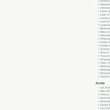
Goethe-L
Historis
Jahresze
Leben
(
Liebe
(1
Literatur
Lyrik
(53
Lyrikan
Moderne 
Natur
(2
Odenwa
Philosop
Politik
(1
Schiller-
Sommer
Terror i
Trauer
(
Vergang
Vision
(3
Weihnac
Winterge
Woyzeck
Zukunft
Archiv
Juli 202
März 20
Februar
Dezembe
Novembe
August 
Juni 20