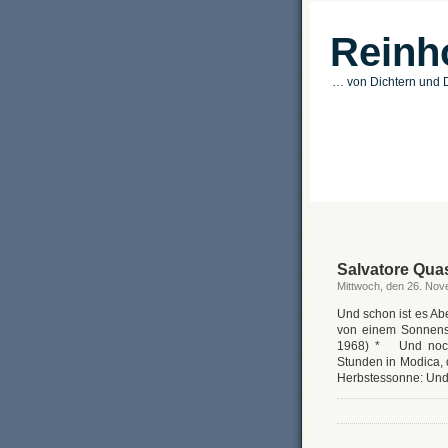
Reinh
… von Dichtern und D
Salvatore Qua
Mittwoch, den 26. No
Und schon ist es Ab
von einem Sonnenst
1968) * Und noch i
Stunden in Modica,
Herbstessonne: Und 