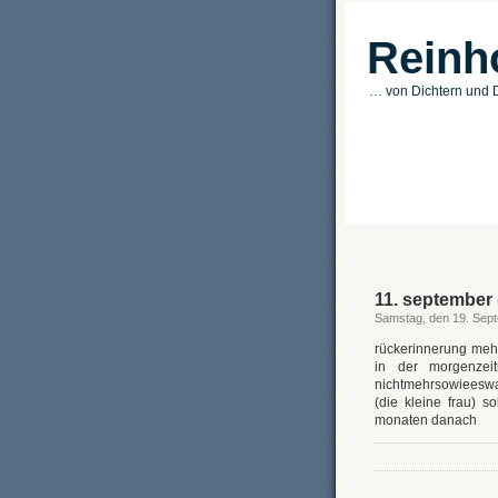
Reinh
… von Dichtern und D
11. september (
Samstag, den 19. Sep
rückerinnerung meh
in der morgenzeit
nichtmehrsowieeswa
(die kleine frau) 
monaten danach