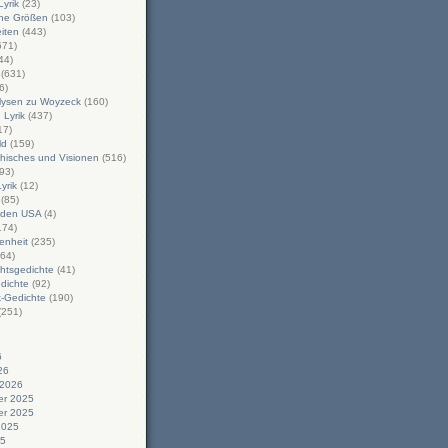
yrik
(23)
che Größen
(103)
iten
(443)
671)
44)
(631)
6)
alysen zu Woyzeck
(160)
Lyrik
(437)
17)
ld
(159)
hisches und Visionen
(516)
93)
Lyrik
(12)
(85)
n den USA
(4)
174)
enheit
(235)
64)
htsgedichte
(41)
dichte
(92)
-Gedichte
(190)
(251)
6
26
 2026
r 2025
r 2025
2025
25