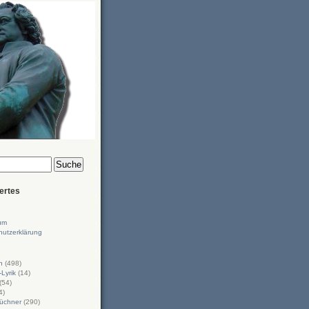
ertes
um
hutzerklärung
n
(498)
-Lyrik
(14)
(54)
4)
üchner
(290)