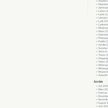
Goethe-L
Historis
Jahresze
Leben
(
Liebe
(1
Literatur
Lyrik
(53
Lyrikan
Moderne 
Natur
(2
Odenwa
Philosop
Politik
(1
Schiller-
Sommer
Terror i
Trauer
(
Vergang
Vision
(3
Weihnac
Winterge
Woyzeck
Zukunft
Archiv
Juli 202
März 20
Februar
Dezembe
Novembe
August 
Juni 20