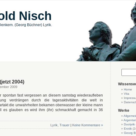
old Nisch
enkern. (Georg Büchner) Lyrik.
jetzt 2004)
Wissensw
tember 2009
Home
Vita
r spontan fast vergessen an diesem samstag wiederaufleben
Impress
ung verdrängen durch die tagesaktivitäten die welt in
Datensc
rtakt die unwahrheiten bekamen oberwasser der kleine mann
soll es glauben es wird ihm (ihr) schmackhaft gemacht in 36
Werke
Allgemei
Argentat
Duolyrik
Lyrik
,
Trauer
|
Keine Kommentare »
Erotik
(2
Georg B