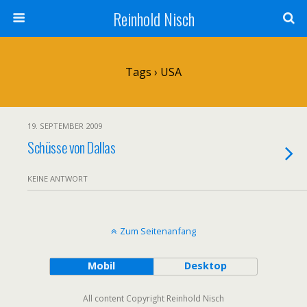
Reinhold Nisch
Tags › USA
19. SEPTEMBER 2009
Schüsse von Dallas
KEINE ANTWORT
Zum Seitenanfang
Mobil
Desktop
All content Copyright Reinhold Nisch