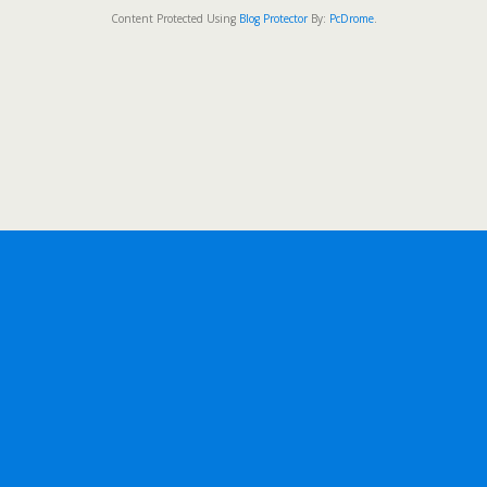
Content Protected Using
Blog Protector
By:
PcDrome
.